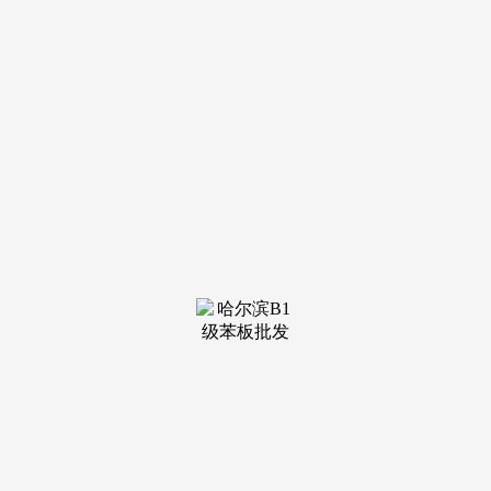
装修建材知识
装修建材百科
联系我们
新闻中心
当前位置：
MILE米乐(集团)
>
装修建材百科
>
迎挑战，勤钻研，聚力打造“国之大材”——记
发布日期：
2025-03-07 17:27 浏览次数：
华新超高强抗爆军工混凝土青科突击队以与时俱进的精
神、坚忍不拔的定力，直面问题、迎难而上，加快推动关键材
料领域补短板，开创绿色、低碳、高质量建筑材料的美好未
来。
当今世界，跨海隧道、高原铁路、高原水电站、地震带基
础设施等战略性重大工程项目的数量、广度和地域范围不断扩
展，国家重大需求的基础设施长期安全服役将面临更加复杂的
荷载、更加严酷的环境与条件更加极端的应用场景，这些都给
建筑材料的发展带来挑战。