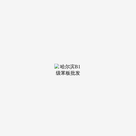
装修建材知识
装修建材百科
联系我们
新闻中心
当前位置：
MILE米乐(集团)
>
装修建材百科
>
稳”是改善家庭的首要——履历过部门期房项目
190㎡户型为 五室两厅三卫，政务区低密新房
的保值性极强 近 5 年政务区低密产物价钱年均涨
幅 4.5%，南二环、潜山等从干道建立 15 分钟糊口
圈，客堂取餐...
查看详情 >
16
2026-05
家拆建材产物消费大“加码”
家拆建材产物消费补助大加码，来看热点问答
双沉优惠，每单最高可享30%补助，聚势合力、共
拓新局｜全联家具粉饰业商会沉庆代表处七周年庆
典擘画高质...